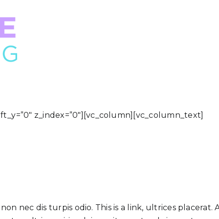
ift_y=”0″ z_index=”0″][vc_column][vc_column_text]
 non nec dis turpis odio.
This is a link
, ultrices placerat.