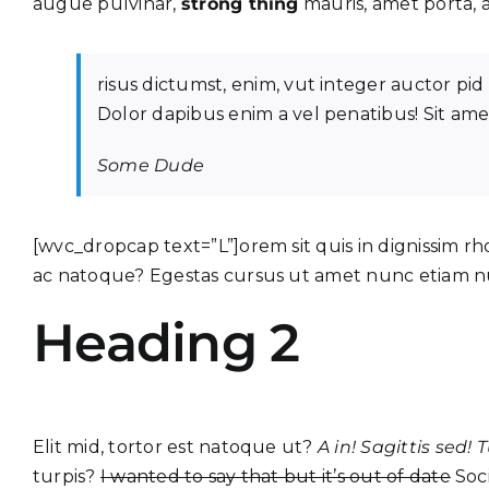
augue pulvinar,
strong thing
mauris, amet porta, a
risus dictumst, enim, vut integer auctor pid
Dolor dapibus enim a vel penatibus! Sit ame
Some Dude
[wvc_dropcap text=”L”]orem sit quis in dignissim rh
ac natoque? Egestas cursus ut amet nunc etiam nu
Heading 2
Elit mid, tortor est natoque ut?
A in! Sagittis sed! 
turpis?
I wanted to say that but it’s out of date
Soci