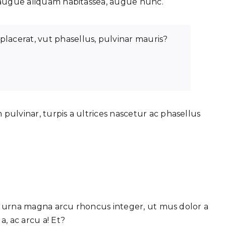
n, augue aliquam habitassea, augue nunc.
placerat, vut phasellus, pulvinar mauris?
 pulvinar, turpis a ultrices nascetur ac phasellus
l urna magna arcu rhoncus integer, ut mus dolor a
, ac arcu a! Et?