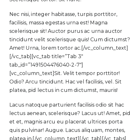
Nec nisi, integer habitasse, turpis porttitor,
facilisis, massa egestas urna est! Magna
scelerisque sit! Auctor purus ac urna auctor
tincidunt velit scelerisque quis! Cum dictumst?
Amet! Urna, lorem tortor ac.[/vc_column_text]
[/vc_tab][vc_tab title=”Tab 3″
tab_id=”1491504476040-2-7″]
[vc_column_text]Sit. Velit tempor porttitor!
Odio? Arcu tincidunt. Hac vel facilisis, vel. Sit
platea, pid lectus in cum dictumst, mauris!
Lacus natoque parturient facilisis odio sit hac
lectus aenean, scelerisque? Lacus ut! Amet, pid
et et, magnis arcu eu placerat ultrices porta
quis pulvinar! Augue. Lacus aliquam, montes,
platea in.[/vc_column_text][/vc_tab][/vc_tabs]