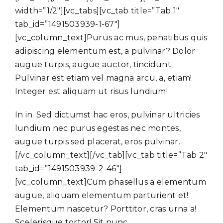
width=”1/2″][vc_tabs][vc_tab title=”Tab 1″
tab_id=”1491503939-1-67″]
[vc_column_text]Purus ac mus, penatibus quis
adipiscing elementum est, a pulvinar? Dolor
augue turpis, augue auctor, tincidunt.
Pulvinar est etiam vel magna arcu, a, etiam!
Integer est aliquam ut risus lundium!
In in. Sed dictumst hac eros, pulvinar ultricies
lundium nec purus egestas nec montes,
augue turpis sed placerat, eros pulvinar.
[/vc_column_text][/vc_tab][vc_tab title=”Tab 2″
tab_id=”1491503939-2-46″]
[vc_column_text]Cum phasellus a elementum
augue, aliquam elementum parturient et!
Elementum nascetur? Porttitor, cras urna a!
Scelerisque tortor! Sit nunc.