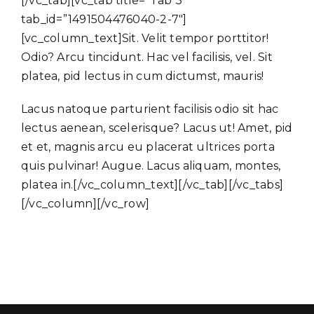
[/vc_tab][vc_tab title=”Tab 3″
tab_id=”1491504476040-2-7″]
[vc_column_text]Sit. Velit tempor porttitor!
Odio? Arcu tincidunt. Hac vel facilisis, vel. Sit
platea, pid lectus in cum dictumst, mauris!
Lacus natoque parturient facilisis odio sit hac
lectus aenean, scelerisque? Lacus ut! Amet, pid
et et, magnis arcu eu placerat ultrices porta
quis pulvinar! Augue. Lacus aliquam, montes,
platea in.[/vc_column_text][/vc_tab][/vc_tabs]
[/vc_column][/vc_row]