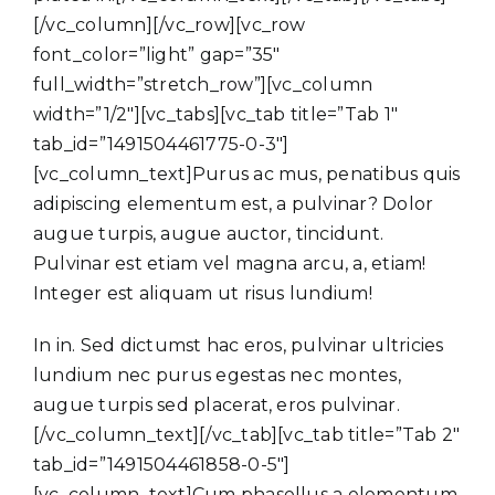
[/vc_column][/vc_row][vc_row
font_color=”light” gap=”35″
full_width=”stretch_row”][vc_column
width=”1/2″][vc_tabs][vc_tab title=”Tab 1″
tab_id=”1491504461775-0-3″]
[vc_column_text]Purus ac mus, penatibus quis
adipiscing elementum est, a pulvinar? Dolor
augue turpis, augue auctor, tincidunt.
Pulvinar est etiam vel magna arcu, a, etiam!
Integer est aliquam ut risus lundium!
In in. Sed dictumst hac eros, pulvinar ultricies
lundium nec purus egestas nec montes,
augue turpis sed placerat, eros pulvinar.
[/vc_column_text][/vc_tab][vc_tab title=”Tab 2″
tab_id=”1491504461858-0-5″]
[vc_column_text]Cum phasellus a elementum