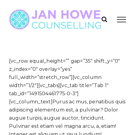
Skip
to
content
[vc_row equal_height=”” gap=”35″ shift_y=”0″
z_index=”0″ overlay=”yes”
full_width=”stretch_row”][vc_column
width=”1/2″][vc_tabs][vc_tab title=”Tab 1″
tab_id=”1491504461775-0-3″]
[vc_column_text]Purus ac mus, penatibus quis
adipiscing elementum est, a pulvinar? Dolor
augue turpis, augue auctor, tincidunt.
Pulvinar est etiam vel magna arcu, a, etiam!
Integer est aliquam ut risus lundium!