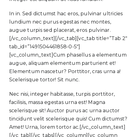
In in. Sed dictumst hac eros, pulvinar ultricies
lundium nec purus egestas nec montes,
augue turpis sed placerat, eros pulvinar.
[/vc_column_text][/vc_tab][vc_tab title=”Tab 2″
tab_id=”1491504461858-0-5″]
[vc_column_text]Cum phasellus a elementum
augue, aliquam elementum parturient et!
Elementum nascetur? Porttitor, cras urna a!
Scelerisque tortor! Sit nunc.
Nec nisi, integer habitasse, turpis porttitor,
facilisis, massa egestas urna est! Magna
scelerisque sit! Auctor purus ac urna auctor
tincidunt velit scelerisque quis! Cum dictumst?
Amet! Urna, lorem tortor ac.[/vc_column_text]
[/vc_tab][/vc_tabs][/vc_column][vc_column